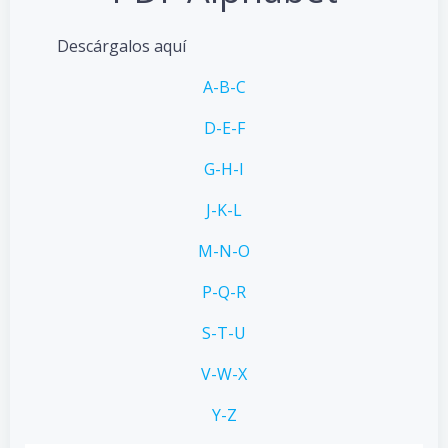
Descárgalos aquí
A-B-C
D-E-F
G-H-I
J-K-L
M-N-O
P-Q-R
S-T-U
V-W-X
Y-Z