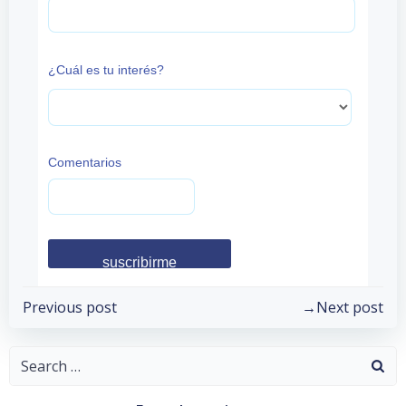
¿Cuál es tu interés?
Comentarios
Post
Post
Previous post
Next post
navigation
navigation
Search
for: