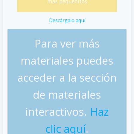
más pequeñitos
Descárgalo aquí
Para ver más
materiales puedes
acceder a la sección
de materiales
interactivos.
Haz
clic aquí
.