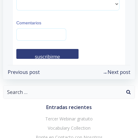
Comentarios
Post
Post
Previous post
Next post
navigation
navigation
Search
for:
Entradas recientes
Tercer Webinar gratuito
Vocabulary Collection
Ponte en Contacto con Nosotros